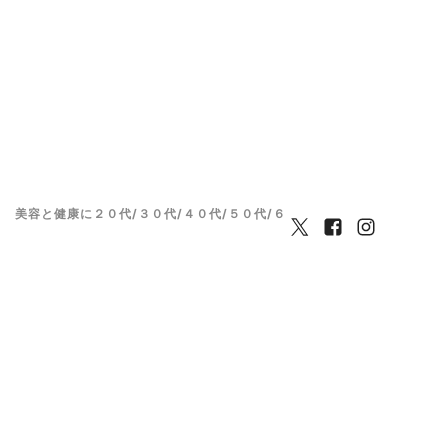
美容と健康に２０代/３０代/４０代/５０代/６