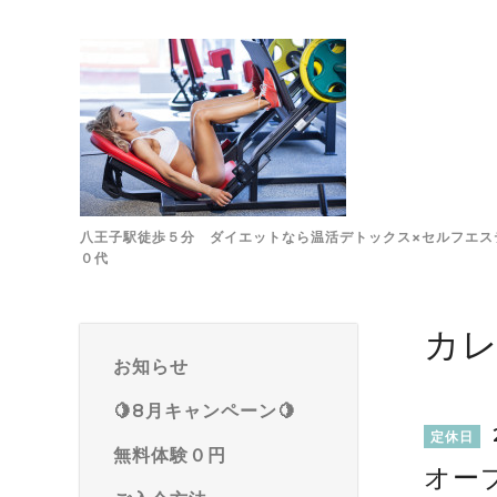
八王子駅徒歩５分 ダイエットなら温活デトックス×セルフエステ
０代
カ
お知らせ
🍋8月キャンペーン🍋
定休日
無料体験０円
オー